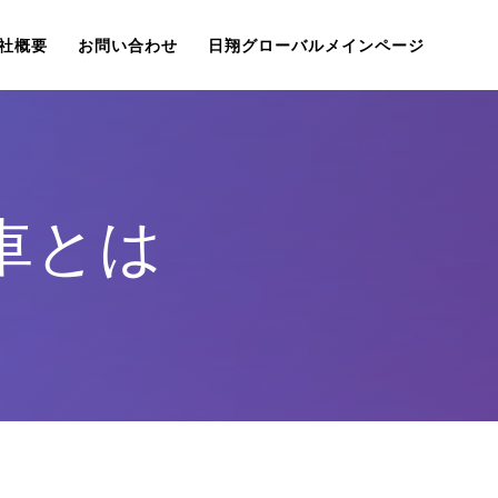
社概要
お問い合わせ
日翔グローバルメインページ
車とは