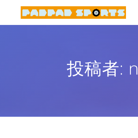
コ
ン
テ
ン
ツ
へ
ス
キ
投稿者:
n
ッ
プ